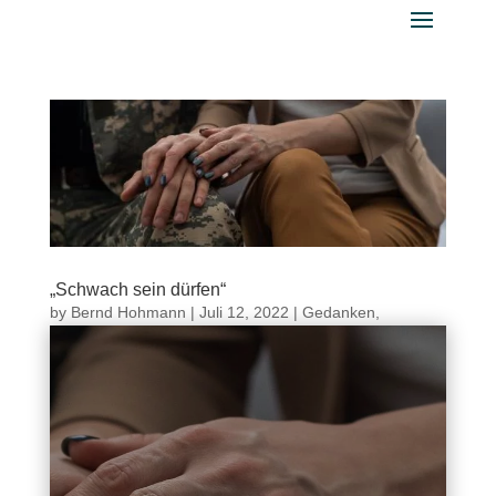
„Schwach sein dürfen“
by
Bernd Hohmann
|
Juli 12, 2022
|
Gedanken
,
Gedanken 11