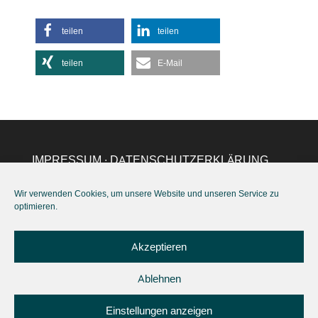
teilen
teilen
teilen
E-Mail
IMPRESSUM
∙
DATENSCHUTZERKLÄRUNG
EU
∙
AGB
∙ KONTAKT:
hohmann@excellent-
Wir verwenden Cookies, um unsere Website und unseren Service zu
life.eu
,
+49(0)157 37886122
optimieren.
Akzeptieren
Ablehnen
Einstellungen anzeigen