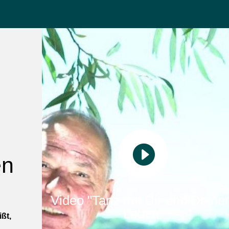

en
Video "Tanz mit Dir und Dein
Leben"
ßt,