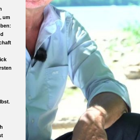
n
g, um
eben:
nd
chaft
ick
rsten
lbst.
ch
st