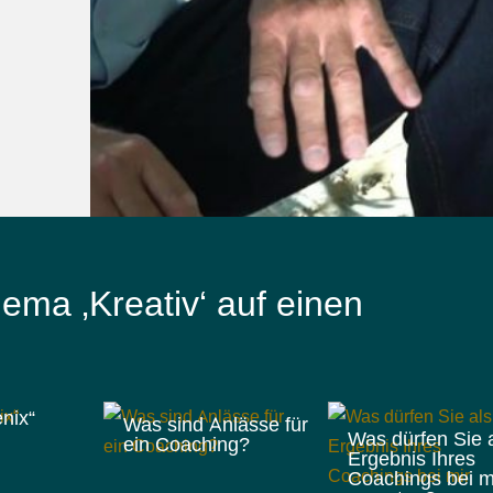
ema ‚Kreativ‘ auf einen
nix“
Was sind Anlässe für
Was dürfen Sie 
ein Coaching?
Ergebnis Ihres
Coachings bei m