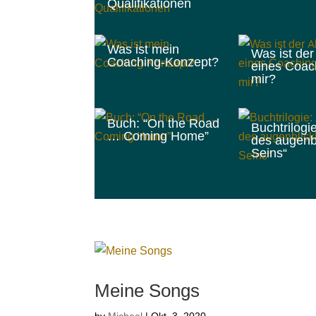
Qualifikationen
Was ist mein
Was ist der
Coaching-Konzept?
eines Coac
mir?
Buch: “On the Road
Buchtrilogi
… Coming Home”
des augenb
Seins“
Meine Songs
by
Michael
|
Okt. 3, 2020