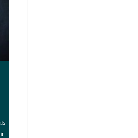
als
ir