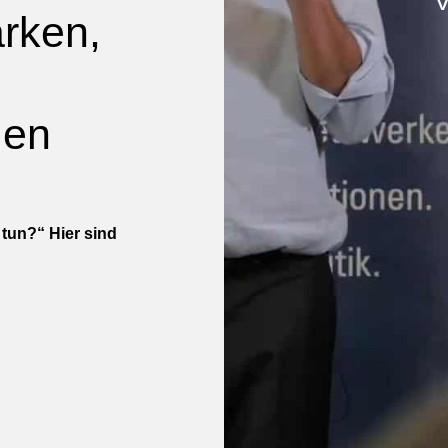
V
rken,
men
tun?“ Hier sind