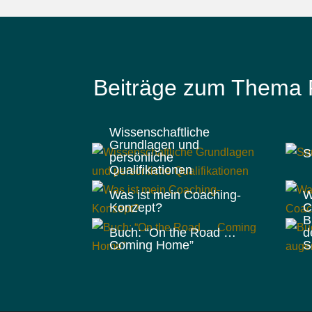
Beiträge zum Thema P
Wissenschaftliche
Grundlagen und
S
persönliche
Qualifikationen
Was ist mein Coaching-
W
Konzept?
C
B
Buch: “On the Road …
d
Coming Home”
S