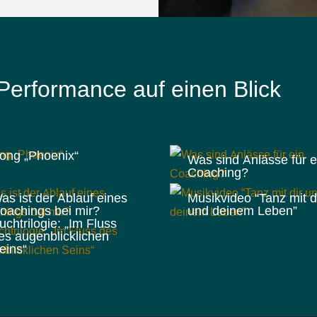
erformance auf einen Blick
ong „Phoenix“
Was sind Anlässe für e
Coaching?
as ist der Ablauf eines
Musikvideo “Tanz mit d
oachings bei mir?
und deinem Leben”
uchtrilogie: „Im Fluss
es augenblicklichen
eins“