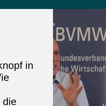
knopf in
ie
 die