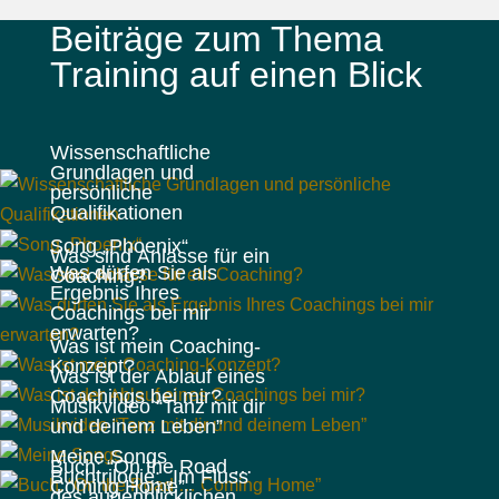
Beiträge zum Thema
Training auf einen Blick
Wissenschaftliche
Grundlagen und
persönliche
Qualifikationen
Song „Phoenix“
Was sind Anlässe für ein
Was dürfen Sie als
Coaching?
Ergebnis Ihres
Coachings bei mir
erwarten?
Was ist mein Coaching-
Konzept?
Was ist der Ablauf eines
Coachings bei mir?
Musikvideo “Tanz mit dir
und deinem Leben”
Meine Songs
Buch: “On the Road …
Buchtrilogie: „Im Fluss
Coming Home”
des augenblicklichen