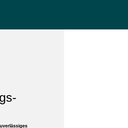
lgs-
zuverlässiges