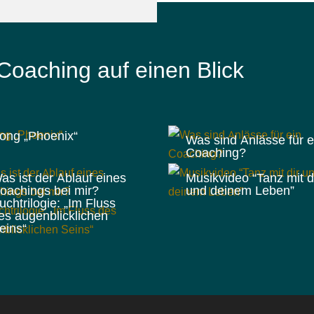
oaching auf einen Blick
ong „Phoenix“
Was sind Anlässe für e
Coaching?
as ist der Ablauf eines
Musikvideo “Tanz mit d
oachings bei mir?
und deinem Leben”
uchtrilogie: „Im Fluss
es augenblicklichen
eins“