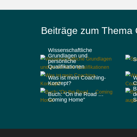
Beiträge zum Thema C
Wissenschaftliche
Grundlagen und
S
persönliche
Qualifikationen
Was ist mein Coaching-
W
Konzept?
C
B
Buch: “On the Road …
d
Coming Home”
S