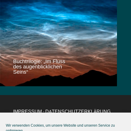
Buchtrilogie: „Im Fluss
des augenblicklichen
Seins“
IMPRESSUM
∙
DATENSCHUTZERKLÄRUNG
EU
∙
AGB
∙ KONTAKT:
hohmann@excellent-
Wir verwenden Cookies, um unsere Website und unseren Service zu
life.eu
,
+49(0)157 37886122
optimieren.