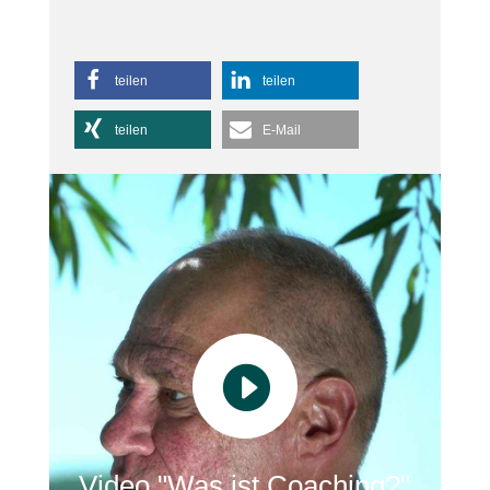
teilen
teilen
teilen
E-Mail

Video "Was ist Coaching?"