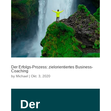
Der Erfolgs-Prozess: zielorientiertes Business-
Coaching
by
Michael
|
Okt. 3, 2020
Der