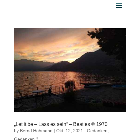
„Let it be – Lass es sein“ – Beatles © 1970
by
Bernd Hohmann
|
Okt. 12, 2021
|
Gedanken
,
Gedanken 3