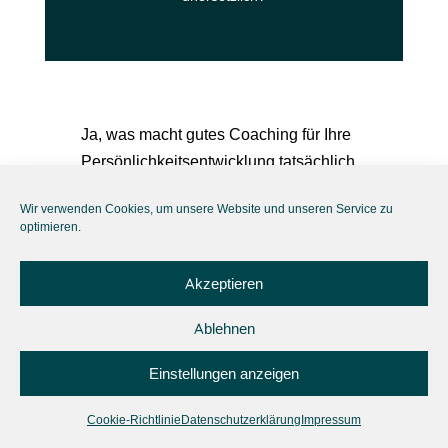
Ja, was macht gutes Coaching für Ihre
Persönlichkeitsentwicklung tatsächlich
so wertvoll? Und bei bestimmten
Wir verwenden Cookies, um unsere Website und unseren Service zu
Herausforderungen und Vorhaben in
optimieren.
Ihrem Leben im Grunde genommen
auch unersetzlich?
Akzeptieren
Verloren in einem Labyrinth
Stellen sie sich ganz einfach ein
Ablehnen
Labyrinth vor! Jeder von Ihnen kennt ein
Einstellungen anzeigen
Labyrinth. Wenn sie von oben auf ein
Labyrinth drauf schauen, dann erscheint
Cookie-Richtlinie
Datenschutzerklärung
Impressum
alles ganz einfach. Sie erkennen recht