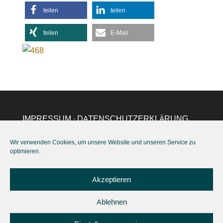
teilen
teilen
teilen
E-Mail
IMPRESSUM
∙
DATENSCHUTZERKLÄRUNG
EU
∙
AGB
∙ KONTAKT:
hohmann@excellent-
Wir verwenden Cookies, um unsere Website und unseren Service zu
life.eu
,
+49(0)157 37886122
optimieren.
Akzeptieren
Ablehnen