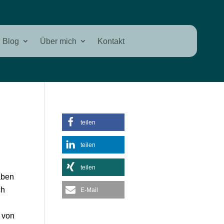
Blog
Über mich
Kontakt
teilen
teilen
teilen
aben
ch
E-Mail
g von