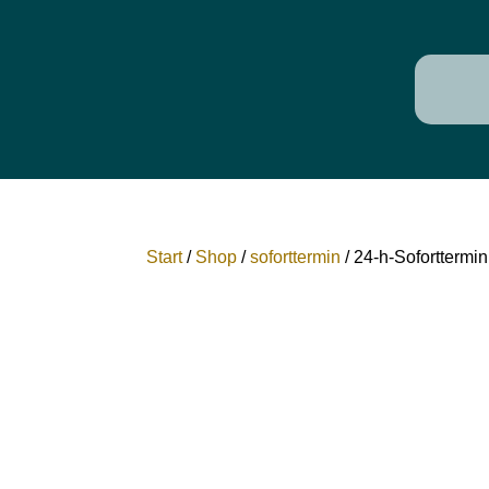
Start
/
Shop
/
soforttermin
/ 24-h-Soforttermin