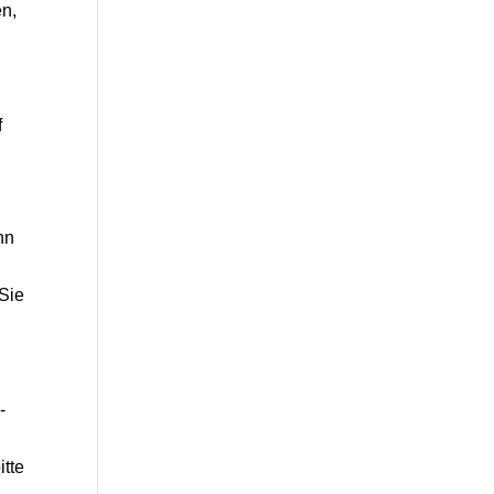
n,
f
nn
Sie
-
tte