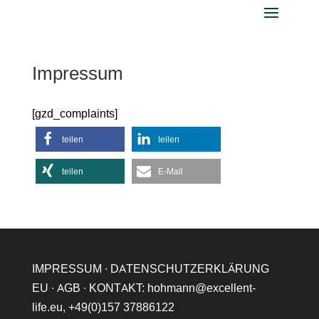
Impressum
[gzd_complaints]
teilen
teilen
teilen
E-Mail
IMPRESSUM
∙
DATENSCHUTZERKLÄRUNG
EU
∙
AGB
∙ KONTAKT:
hohmann@excellent-
life.eu
,
+49(0)157 37886122