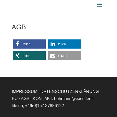
AGB
teilen
teilen
teilen
E-Mail
IMPRESSUM
∙
DATENSCHUTZERKLÄRUNG
EU
∙
AGB
∙ KONTAKT:
hohmann@excellent-
life.eu
,
+49(0)157 37886122